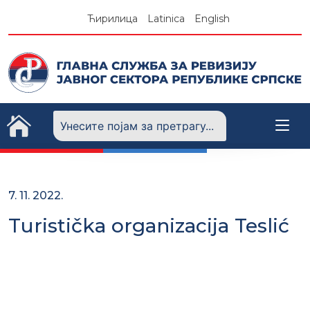
Skip
Ћирилица
Latinica
English
to
content
7. 11. 2022.
Turistička organizacija Teslić