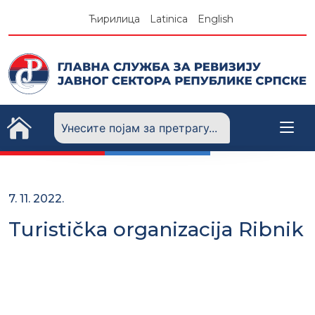
Skip
Ћирилица
Latinica
English
to
content
7. 11. 2022.
Turistička organizacija Ribnik