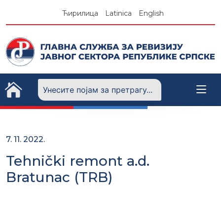
Skip
Ћирилица
Latinica
English
to
content
7. 11. 2022.
Tehnički remont a.d.
Bratunac (TRB)