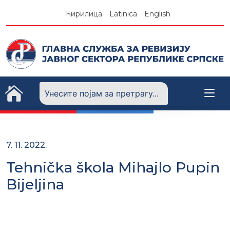
Skip
Ћирилица
Latinica
English
to
content
7. 11. 2022.
Tehnička škola Mihajlo Pupin
Bijeljina