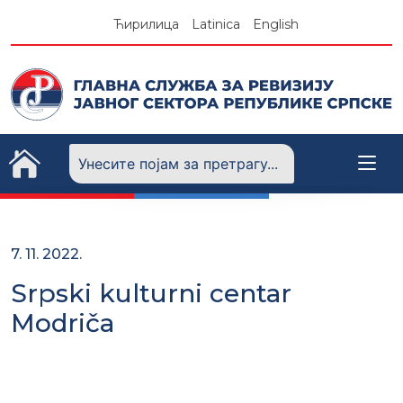
Skip
Ћирилица
Latinica
English
to
content
7. 11. 2022.
Srpski kulturni centar
Modriča