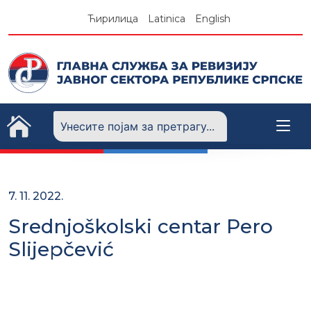
Skip
Ћирилица
Latinica
English
to
content
7. 11. 2022.
Srednjoškolski centar Pero
Slijepčević