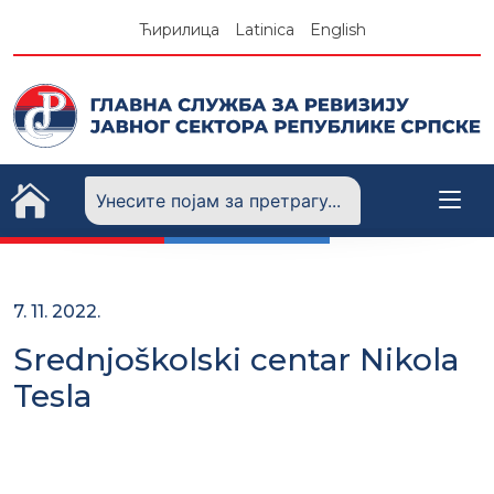
Skip
Ћирилица
Latinica
English
to
content
7. 11. 2022.
Srednjoškolski centar Nikola
Tesla