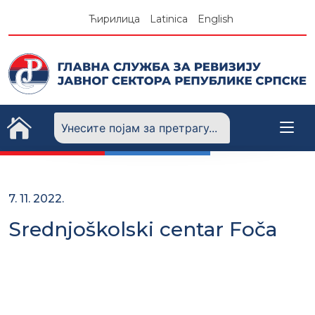
Skip
Ћирилица
Latinica
English
to
content
7. 11. 2022.
Srednjoškolski centar Foča