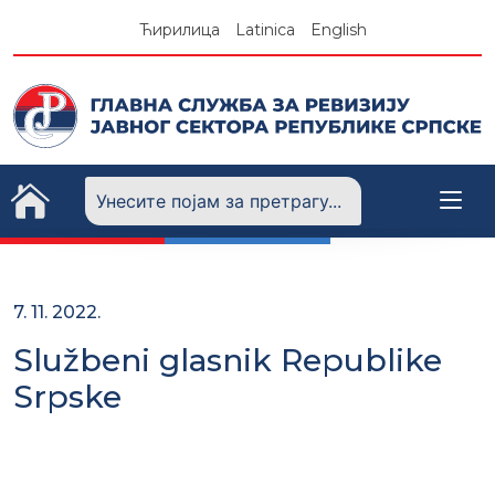
Skip
Ћирилица
Latinica
English
to
content
7. 11. 2022.
Službeni glasnik Republike
Srpske