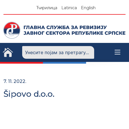
Skip
Ћирилица
Latinica
English
to
content
7. 11. 2022.
Šipovo d.o.o.