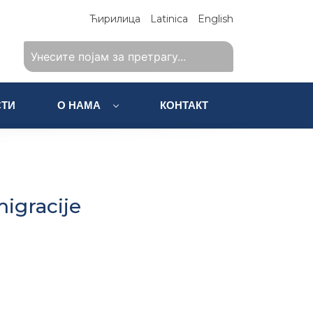
Ћирилица
Latinica
English
ТИ
О НАМА
КОНТАКТ
migracije