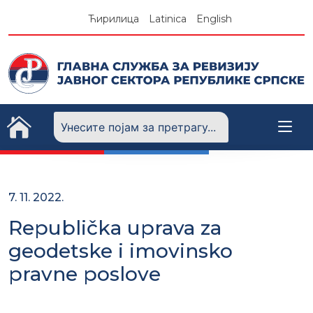
Skip
Ћирилица
Latinica
English
to
content
7. 11. 2022.
Republička uprava za
geodetske i imovinsko
pravne poslove