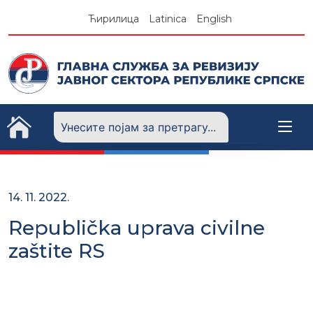
Skip
Ћирилица
Latinica
English
to
content
14. 11. 2022.
Republička uprava civilne
zaštite RS