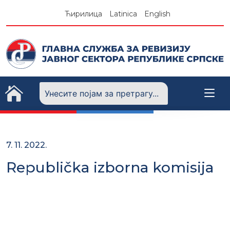
Skip
Ћирилица
Latinica
English
to
content
7. 11. 2022.
Republička izborna komisija