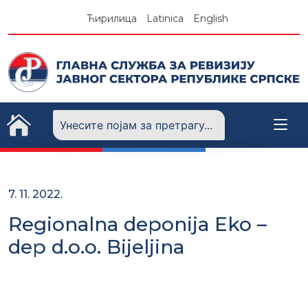
Skip
Ћирилица
Latinica
English
to
content
7. 11. 2022.
Regionalna deponija Eko –
dep d.o.o. Bijeljina