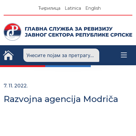
Skip
Ћирилица
Latinica
English
to
content
7. 11. 2022.
Razvojna agencija Modriča