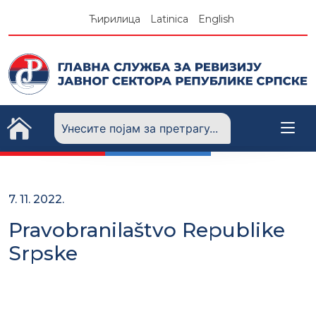
Skip
Ћирилица
Latinica
English
to
content
7. 11. 2022.
Pravobranilaštvo Republike
Srpske