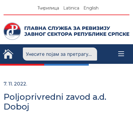
Skip
Ћирилица
Latinica
English
to
content
7. 11. 2022.
Poljoprivredni zavod a.d.
Doboj