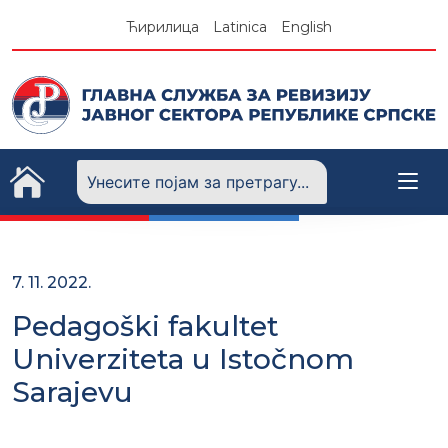
Skip
Ћирилица
Latinica
English
to
content
7. 11. 2022.
Pedagoški fakultet
Univerziteta u Istočnom
Sarajevu