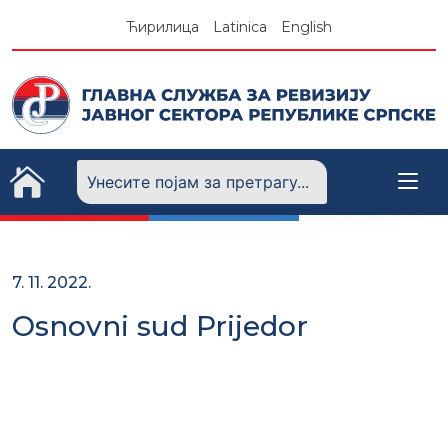
Skip
Ћирилица
Latinica
English
to
content
7. 11. 2022.
Osnovni sud Prijedor