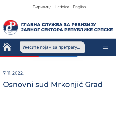
Skip
Ћирилица
Latinica
English
to
content
7. 11. 2022.
Osnovni sud Mrkonjić Grad