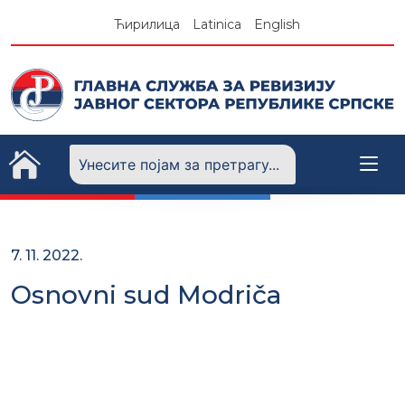
Skip
Ћирилица
Latinica
English
to
content
7. 11. 2022.
Osnovni sud Modriča