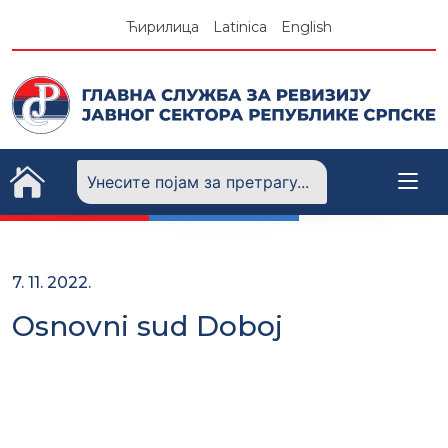
Skip
Ћирилица
Latinica
English
to
content
7. 11. 2022.
Osnovni sud Doboj