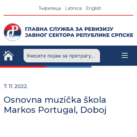
Skip
Ћирилица
Latinica
English
to
content
7. 11. 2022.
Osnovna muzička škola
Markos Portugal, Doboj