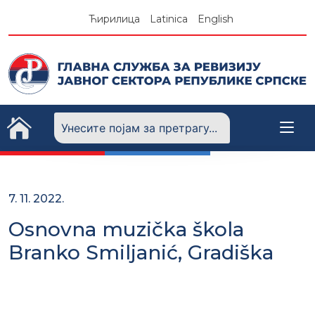
Skip
Ћирилица
Latinica
English
to
content
7. 11. 2022.
Osnovna muzička škola
Branko Smiljanić, Gradiška