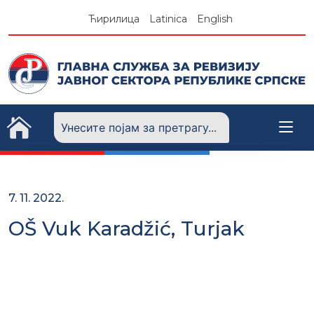
Skip
Ћирилица
Latinica
English
to
content
7. 11. 2022.
OŠ Vuk Karadžić, Turjak