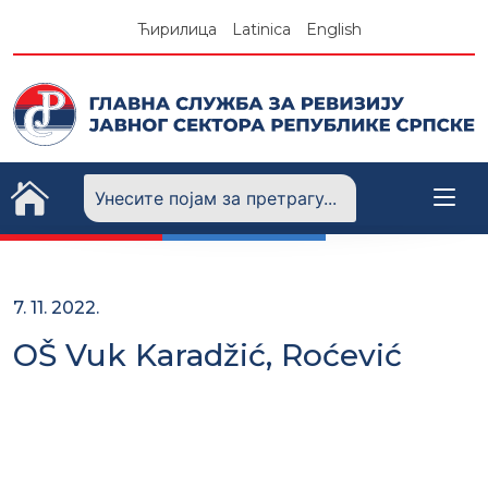
Skip
Ћирилица
Latinica
English
to
content
7. 11. 2022.
OŠ Vuk Karadžić, Roćević