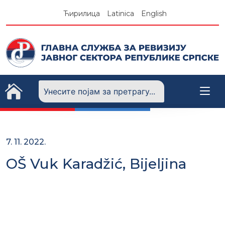
Skip
Ћирилица
Latinica
English
to
content
7. 11. 2022.
OŠ Vuk Karadžić, Bijeljina