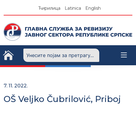
Skip
Ћирилица
Latinica
English
to
content
7. 11. 2022.
OŠ Veljko Čubrilović, Priboj