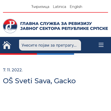
Skip
Ћирилица
Latinica
English
to
content
7. 11. 2022.
OŠ Sveti Sava, Gacko