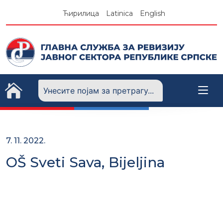
Skip
Ћирилица
Latinica
English
to
content
7. 11. 2022.
OŠ Sveti Sava, Bijeljina