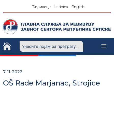
Skip
Ћирилица
Latinica
English
to
content
7. 11. 2022.
OŠ Rade Marjanac, Strojice