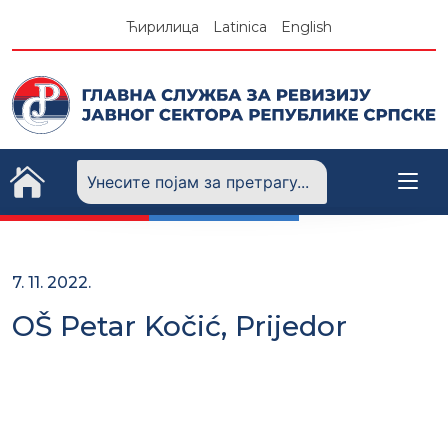
Skip
Ћирилица
Latinica
English
to
content
7. 11. 2022.
OŠ Petar Kočić, Prijedor