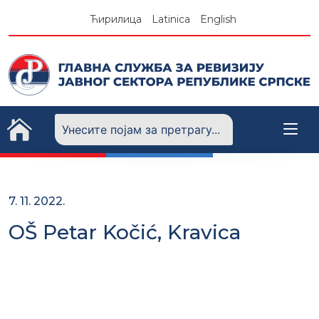
Skip
Ћирилица
Latinica
English
to
content
7. 11. 2022.
OŠ Petar Kočić, Kravica