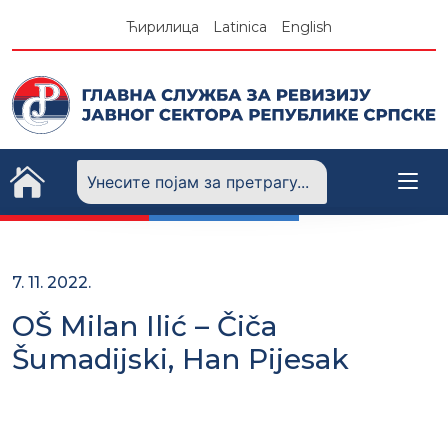
Skip
Ћирилица
Latinica
English
to
content
7. 11. 2022.
OŠ Milan Ilić – Čiča
Šumadijski, Han Pijesak