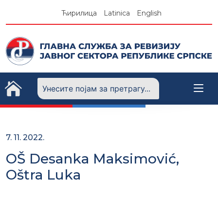
Skip
Ћирилица
Latinica
English
to
content
7. 11. 2022.
OŠ Desanka Maksimović,
Oštra Luka