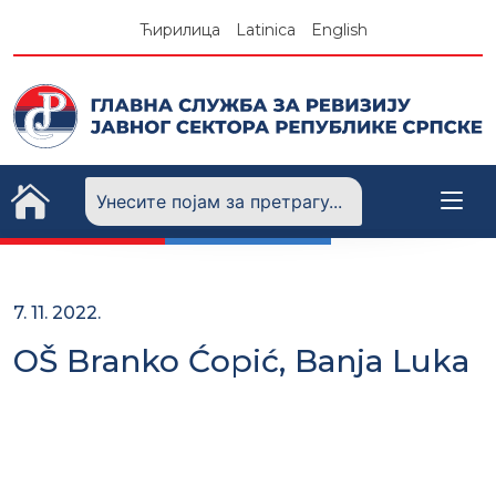
Skip
Ћирилица
Latinica
English
to
content
7. 11. 2022.
OŠ Branko Ćopić, Banja Luka