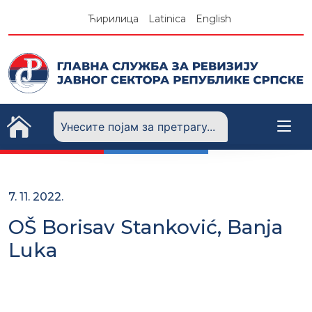
Skip
Ћирилица
Latinica
English
to
content
7. 11. 2022.
OŠ Borisav Stanković, Banja
Luka