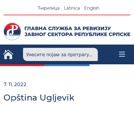
Skip
Ћирилица
Latinica
English
to
content
7. 11. 2022.
Opština Ugljevik