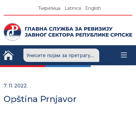
Skip
Ћирилица
Latinica
English
to
content
7. 11. 2022.
Opština Prnjavor