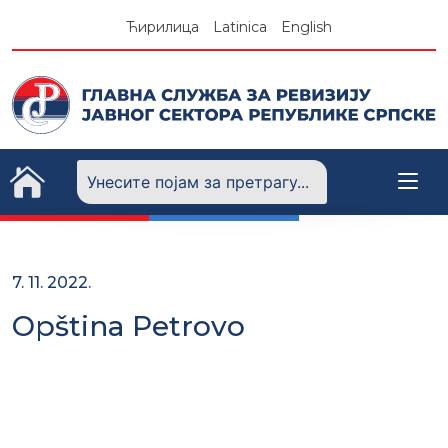
Skip
Ћирилица
Latinica
English
to
content
7. 11. 2022.
Opština Petrovo