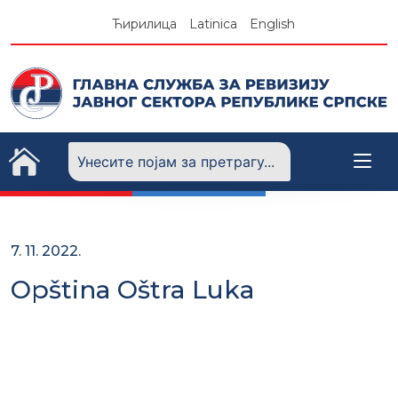
Skip
Ћирилица
Latinica
English
to
content
7. 11. 2022.
Opština Oštra Luka