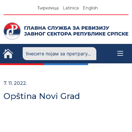
Skip
Ћирилица
Latinica
English
to
content
7. 11. 2022.
Opština Novi Grad