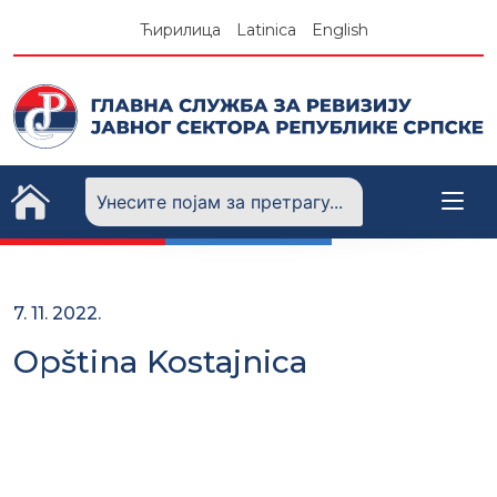
Skip
Ћирилица
Latinica
English
to
content
7. 11. 2022.
Opština Kostajnica