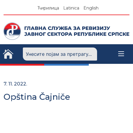
Skip
Ћирилица
Latinica
English
to
content
7. 11. 2022.
Opština Čajniče