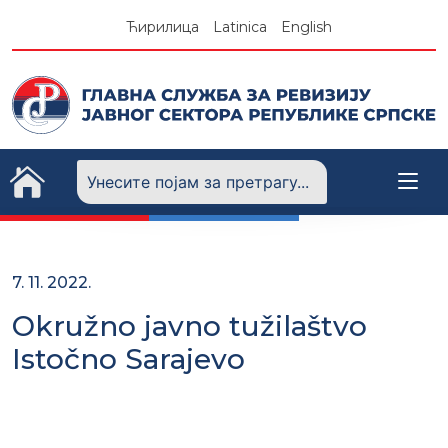
Skip
Ћирилица
Latinica
English
to
content
7. 11. 2022.
Okružno javno tužilaštvo
Istočno Sarajevo