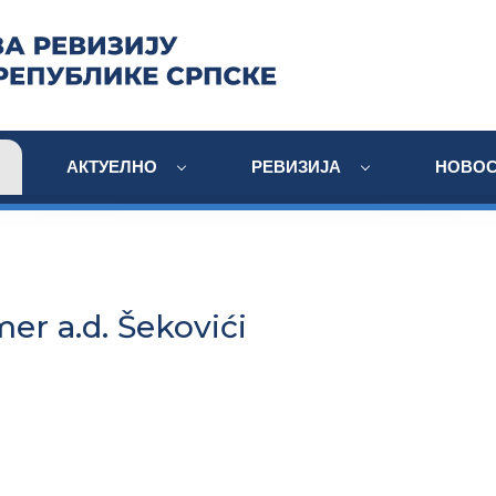
АКТУЕЛНО
РЕВИЗИЈА
НОВОС
er a.d. Šekovići