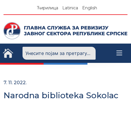
Skip
Ћирилица
Latinica
English
to
content
7. 11. 2022.
Narodna biblioteka Sokolac