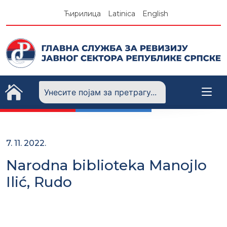
Skip
Ћирилица
Latinica
English
to
content
7. 11. 2022.
Narodna biblioteka Manojlo
Ilić, Rudo