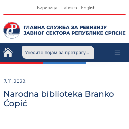
Skip
Ћирилица
Latinica
English
to
content
7. 11. 2022.
Narodna biblioteka Branko
Ćopić